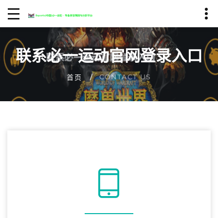
联系必一运动官网登录入口
CONTACT US
首页