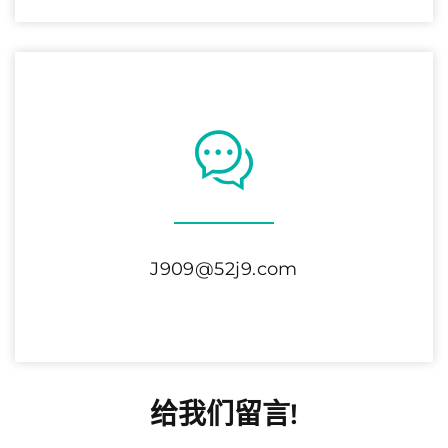
J909@52j9.com
给我们留言!