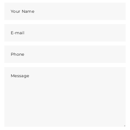
Your Name
E-mail
Phone
Message