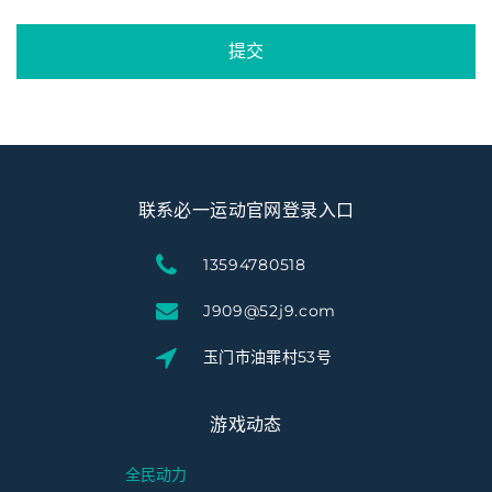
提交
联系必一运动官网登录入口
13594780518
J909@52j9.com
玉门市油罪村53号
游戏动态
全民动力